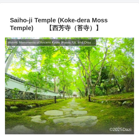
Saiho-ji Temple (Koke-dera Moss
Temple) 【西芳寺（苔寺）】
Historic Monuments of Ancient Kyoto (Kyoto, Uji, and Otsu Cities) 【古都京都の文化財】
©2025Dazi