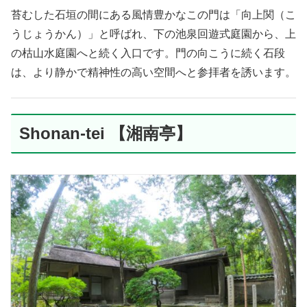
苔むした石垣の間にある風情豊かなこの門は「向上関（こ
うじょうかん）」と呼ばれ、下の池泉回遊式庭園から、上
の枯山水庭園へと続く入口です。門の向こうに続く石段
は、より静かで精神性の高い空間へと参拝者を誘います。
Shonan-tei 【湘南亭】