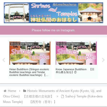
Please follow me on Instagram.
Shrines and Temples 神社とお寺
Shrines and Temples 神社とお寺
Gl
うさ
Heian Buddhism (Shingon esoteric
Know Japanese Buddhism 【日
Cha
Buddhist teachings and Tendai
本仏教を知る】②
【O
esoteric Buddhist teachings) 【平
安仏教（真言密教と天台密教）】
②
Home
Historic Monuments of Ancient Kyoto (Kyoto, Uji, and
Otsu Cities) 【古都京都の文化財】
Saiho-ji Temple (Koke-dera
Moss Temple) 【西芳寺（苔寺）】