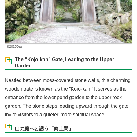
©2025Dazi
The “Kojo-kan” Gate, Leading to the Upper
Garden
Nestled between moss-covered stone walls, this charming
wooden gate is known as the “Kojo-kan.” It serves as the
entrance from the lower pond garden to the upper rock
garden. The stone steps leading upward through the gate
invite visitors to a quieter, more spiritual space.
山の庭へと誘う「向上関」