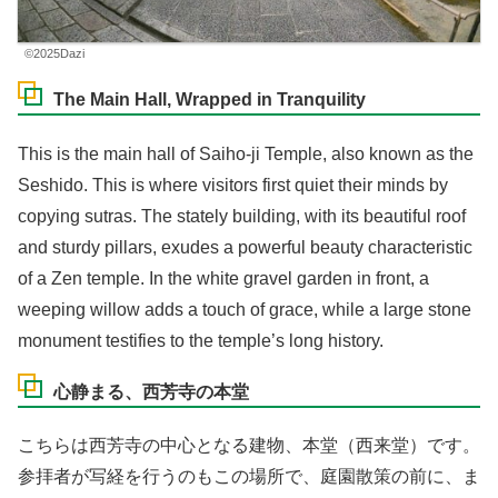
©2025Dazi
The Main Hall, Wrapped in Tranquility
This is the main hall of Saiho-ji Temple, also known as the
Seshido. This is where visitors first quiet their minds by
copying sutras. The stately building, with its beautiful roof
and sturdy pillars, exudes a powerful beauty characteristic
of a Zen temple. In the white gravel garden in front, a
weeping willow adds a touch of grace, while a large stone
monument testifies to the temple’s long history.
心静まる、西芳寺の本堂
こちらは西芳寺の中心となる建物、本堂（西来堂）です。
参拝者が写経を行うのもこの場所で、庭園散策の前に、ま