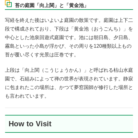
苔の庭園「向上関」と「黄金池」
写経を終えた後はいよいよ庭園の散策です。庭園は上下二
段で構成されており、下段は「黄金池（おうごんち）」を
中心とした池泉回遊式庭園です。池には朝日島、夕日島、
霧島といった小島が浮かび、その周りを120種類以上もの
苔が覆い尽くす光景は圧巻です。
上段は「向上関（こうじょうかん）」と呼ばれる枯山水庭
園で、石組みによって禅の世界が表現されています。静寂
に包まれたこの場所は、かつて夢窓国師が修行した場所と
も言われています。
How to Visit