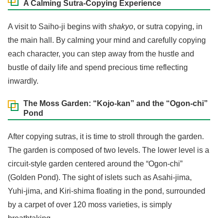
A Calming Sutra-Copying Experience
A visit to Saiho-ji begins with
shakyo
, or sutra copying, in
the main hall. By calming your mind and carefully copying
each character, you can step away from the hustle and
bustle of daily life and spend precious time reflecting
inwardly.
The Moss Garden: “Kojo-kan” and the “Ogon-chi”
Pond
After copying sutras, it is time to stroll through the garden.
The garden is composed of two levels. The lower level is a
circuit-style garden centered around the “Ogon-chi”
(Golden Pond). The sight of islets such as Asahi-jima,
Yuhi-jima, and Kiri-shima floating in the pond, surrounded
by a carpet of over 120 moss varieties, is simply