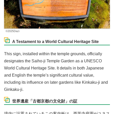
©2025Dazi
A Testament to a World Cultural Heritage Site
This sign, installed within the temple grounds, officially
designates the Saiho-ji Temple Garden as a UNESCO
World Cultural Heritage Site. It details in both Japanese
and English the temple’s significant cultural value,
including its influence on later gardens like Kinkaku-ji and
Ginkaku-ji.
世界遺産「古都京都の文化財」の証
境内に設置されているこの案内板は、西芳寺庭園がユネス