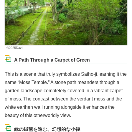
©2025Dazi
A Path Through a Carpet of Green
This is a scene that truly symbolizes Saiho-ji, earning it the
name “Moss Temple.” A stone path meanders through a
garden landscape completely covered in a vibrant carpet
of moss. The contrast between the verdant moss and the
white earthen wall running alongside it enhances the
beauty of this otherworldly view.
緑の絨毯を進む、幻想的な小径