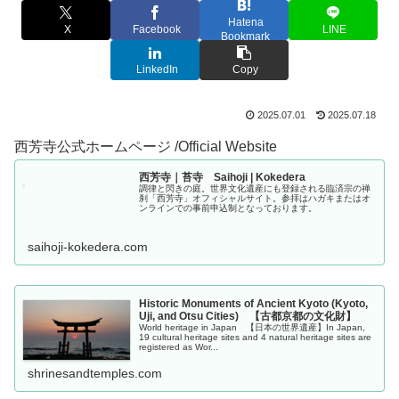
Hatena
X
Facebook
LINE
Bookmark
LinkedIn
Copy
2025.07.01
2025.07.18
西芳寺公式ホームページ /Official Website
西芳寺｜苔寺 Saihoji | Kokedera
調律と閃きの庭。世界文化遺産にも登録される臨済宗の禅
刹「西芳寺」オフィシャルサイト。参拝はハガキまたはオ
ンラインでの事前申込制となっております。
saihoji-kokedera.com
Historic Monuments of Ancient Kyoto (Kyoto,
Uji, and Otsu Cities) 【古都京都の文化財】
World heritage in Japan 【日本の世界遺産】In Japan,
19 cultural heritage sites and 4 natural heritage sites are
registered as Wor...
shrinesandtemples.com