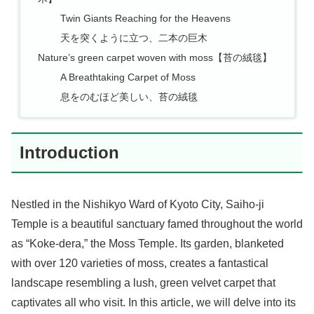
Twin Giants Reaching for the Heavens
天を突くように立つ、二本の巨木
Nature’s green carpet woven with moss【苔の絨毯】
A Breathtaking Carpet of Moss
息をのむほど美しい、苔の絨毯
Introduction
Nestled in the Nishikyo Ward of Kyoto City, Saiho-ji
Temple is a beautiful sanctuary famed throughout the world
as “Koke-dera,” the Moss Temple. Its garden, blanketed
with over 120 varieties of moss, creates a fantastical
landscape resembling a lush, green velvet carpet that
captivates all who visit. In this article, we will delve into its