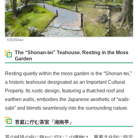
©2025Dazi
The “Shonan-tei” Teahouse, Resting in the Moss
Garden
Resting quietly within the moss garden is the “Shonan-tei,”
a historic teahouse designated as an Important Cultural
Property. Its rustic design, featuring a thatched roof and
earthen walls, embodies the Japanese aesthetic of “wabi-
sabi” and blends seamlessly into the surrounding nature.
苔庭に佇む茶室「湘南亭」
苔の絨毯の中に静かに佇むこの建物は、重要文化財に指定