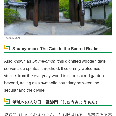
©2025Dazi
Shumyomon: The Gate to the Sacred Realm
Also known as
Shumyomon
, this dignified wooden gate
serves as a spiritual threshold. It solemnly welcomes
visitors from the everyday world into the sacred garden
beyond, acting as a symbolic boundary between the
secular and the divine.
聖域への入り口「衆妙門（しゅうみょうもん）」
衆妙門（しゅうみょうもん）とも呼ばれる、風格のある木