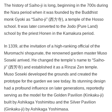
The history of Saiho-ji is long, beginning in the 700s during
the Nara period when it was founded by the Buddhist
monk Gyoki as “Saiho-ji” (西方寺), a temple of the Hosso
school. It was later converted to the Jodo (Pure Land)
school by the priest Honen in the Kamakura period.
In 1339, at the invitation of a high-ranking official of the
Muromachi shogunate, the renowned garden master Muso
Soseki arrived. He changed the temple’s name to “Saiho-
ji” (西芳寺) and established it as a Rinzai Zen temple.
Muso Soseki developed the grounds and created the
prototype for the garden we see today. Its stunning design
had a profound influence on later generations, reportedly
serving as the model for the Golden Pavilion (Kinkaku-ji)
built by Ashikaga Yoshimitsu and the Silver Pavilion
(Ginkaku-ji) by Ashikaga Yoshimasa.