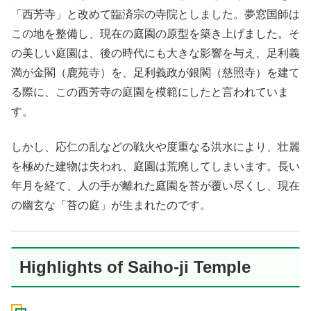
「西芳寺」と改めて臨済宗の寺院としました。夢窓国師は
この地を整備し、現在の庭園の原型を築き上げました。そ
の美しい庭園は、後の時代にも大きな影響を与え、足利義
満が金閣（鹿苑寺）を、足利義政が銀閣（慈照寺）を建て
る際に、この西芳寺の庭園を模範にしたと言われていま
す。
しかし、応仁の乱などの戦火や度重なる洪水により、壮麗
を極めた建物は失われ、庭園は荒廃してしまいます。長い
年月を経て、人の手が離れた庭園を苔が覆い尽くし、現在
の幽玄な「苔の庭」が生まれたのです。
Highlights of Saiho-ji Temple