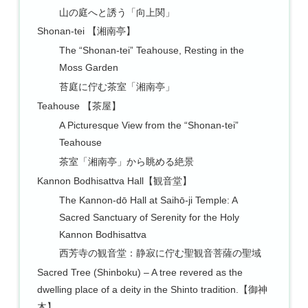
山の庭へと誘う「向上関」
Shonan-tei 【湘南亭】
The “Shonan-tei” Teahouse, Resting in the
Moss Garden
苔庭に佇む茶室「湘南亭」
Teahouse 【茶屋】
A Picturesque View from the “Shonan-tei”
Teahouse
茶室「湘南亭」から眺める絶景
Kannon Bodhisattva Hall【観音堂】
The Kannon-dō Hall at Saihō-ji Temple: A
Sacred Sanctuary of Serenity for the Holy
Kannon Bodhisattva
西芳寺の観音堂：静寂に佇む聖観音菩薩の聖域
Sacred Tree (Shinboku) – A tree revered as the
dwelling place of a deity in the Shinto tradition.【御神
木】